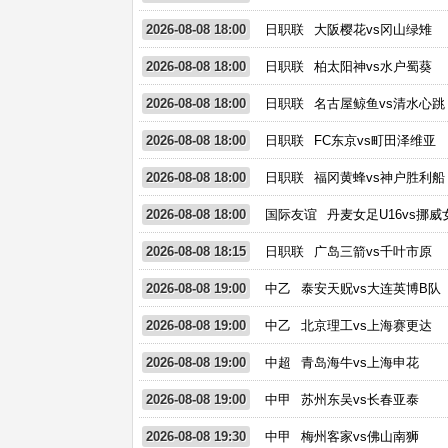
2026-08-08 18:00
日职联
大阪樱花vs冈山绿雉
2026-08-08 18:00
日职联
柏太阳神vs水户蜀葵
2026-08-08 18:00
日职联
名古屋鲸鱼vs清水心跳
2026-08-08 18:00
日职联
FC东京vs町田泽维亚
2026-08-08 18:00
日职联
福冈黄蜂vs神户胜利船
2026-08-08 18:00
国际友谊
丹麦女足U16vs挪威
2026-08-08 18:15
日职联
广岛三箭vs千叶市原
2026-08-08 19:00
中乙
泰安天贶vs大连英博B队
2026-08-08 19:00
中乙
北京理工vs上海赛更达
2026-08-08 19:00
中超
青岛海牛vs上海申花
2026-08-08 19:00
中甲
苏州东吴vs长春亚泰
2026-08-08 19:30
中甲
梅州客家vs佛山南狮