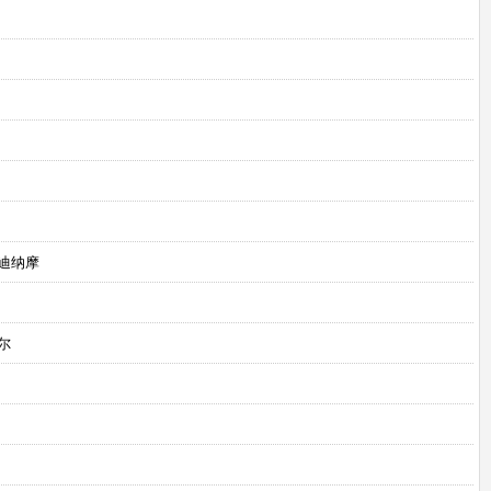
迪纳摩
尔