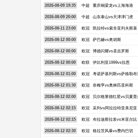
2026-08-09 19:35
中超
重庆铜梁龙vs上海海港
2026-08-09 20:00
中超
山东泰山vs天津津门虎
2026-08-11 23:00
欧冠
凯拉特vs索非亚列夫斯基
2026-08-12 00:00
欧冠
萨巴赫vs奥胡斯
2026-08-12 00:00
欧冠
博德闪耀vs圣吉罗斯
2026-08-12 00:00
欧联
伊比利亚1999vs拉恩
2026-08-12 01:00
欧冠
考诺萨基列斯vs萨格勒布
2026-08-12 01:30
欧冠
奈梅亨vs奥林匹亚科斯
2026-08-12 02:00
欧冠
贝尔格莱德红星vs贝夏普
2026-08-12 02:15
欧冠
采列vs阿拉拉特亚美尼亚
2026-08-12 02:15
欧冠
布拉迪斯拉发vs米亚尔比
2026-08-12 02:30
欧冠
格拉茨风暴vs费内巴切