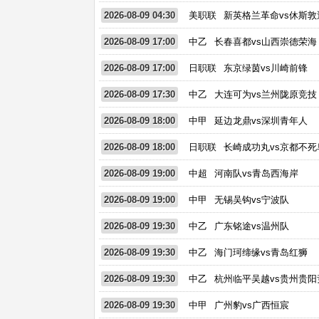
2026-08-09 04:30
美职联
新英格兰革命vs休斯敦
2026-08-09 17:00
中乙
长春喜都vs山西崇德荣海
2026-08-09 17:00
日职联
东京绿茵vs川崎前锋
2026-08-09 17:30
中乙
大连可为vs兰州陇原竞技
2026-08-09 18:00
中甲
延边龙鼎vs深圳青年人
2026-08-09 18:00
日职联
长崎成功丸vs京都不死
2026-08-09 19:00
中超
河南队vs青岛西海岸
2026-08-09 19:00
中甲
无锡吴钩vs宁波队
2026-08-09 19:30
中乙
广东铭途vs温州队
2026-08-09 19:30
中乙
海门珂缔缘vs青岛红狮
2026-08-09 19:30
中乙
杭州临平吴越vs贵州贵阳
2026-08-09 19:30
中甲
广州豹vs广西恒宸