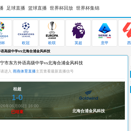
播
足球直播
篮球直播
世界杯回放
世界杯集锦
洲杯
欧冠
欧联
英超
意甲
西
语高级中学vs北海合浦金风科技
超 南宁市东方外语高级中学vs北海合浦金风科技
职联
澳超
沙特联
欧国联
江苏联
，请进入
雨燕体育直播
主页查看最新直播信号
桂超
1-0
026年06月06日 16:00
北海合浦金风科技
已结束