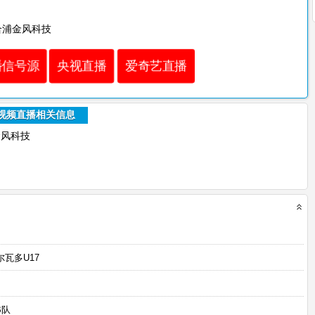
合浦金风科技
播信号源
央视直播
爱奇艺直播
清视频直播相关信息
金风科技
尔瓦多U17
B队