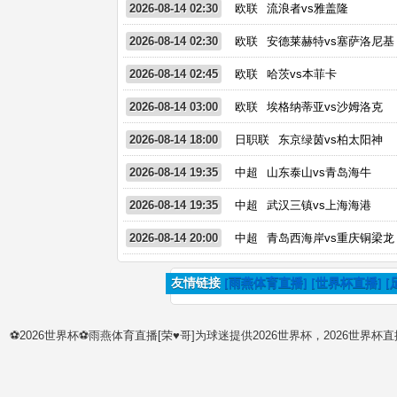
2026-08-14 02:30
欧联
流浪者vs雅盖隆
2026-08-14 02:30
欧联
安德莱赫特vs塞萨洛尼基
2026-08-14 02:45
欧联
哈茨vs本菲卡
2026-08-14 03:00
欧联
埃格纳蒂亚vs沙姆洛克
2026-08-14 18:00
日职联
东京绿茵vs柏太阳神
2026-08-14 19:35
中超
山东泰山vs青岛海牛
2026-08-14 19:35
中超
武汉三镇vs上海海港
2026-08-14 20:00
中超
青岛西海岸vs重庆铜梁龙
友情链接
[雨燕体育直播]
[世界杯直播]
[
⚽2026世界杯⚽雨燕体育直播[荣♥哥]为球迷提供2026世界杯，2026世