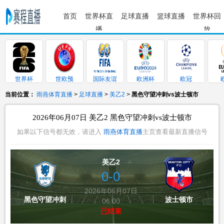
首页
世界杯直
足球直播
篮球直播
世界杯回
播
放
世界杯
世欧预
国际友谊
欧洲杯
欧冠
当前位置：
雨燕体育直播
>
足球直播
>
美乙2
>
黑色守望冲刺vs波士顿市
2026年06月07日 美乙2 黑色守望冲刺vs波士顿市
如果以下信号都无效，请进入
雨燕体育直播
主页查看最新直播信号
美乙2
0-0
2026年06月07日
黑色守望冲刺
波士顿市
06:00
已结束