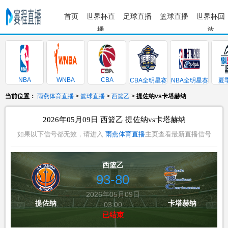
首页
世界杯直
足球直播
篮球直播
世界杯回
播
放
NBA
WNBA
CBA
CBA全明星赛
NBA全明星赛
夏
当前位置：
雨燕体育直播
>
篮球直播
>
西篮乙
>
提佐纳vs卡塔赫纳
2026年05月09日 西篮乙 提佐纳vs卡塔赫纳
如果以下信号都无效，请进入
雨燕体育直播
主页查看最新直播信号
西篮乙
93-80
2026年05月09日
提佐纳
卡塔赫纳
03:00
已结束